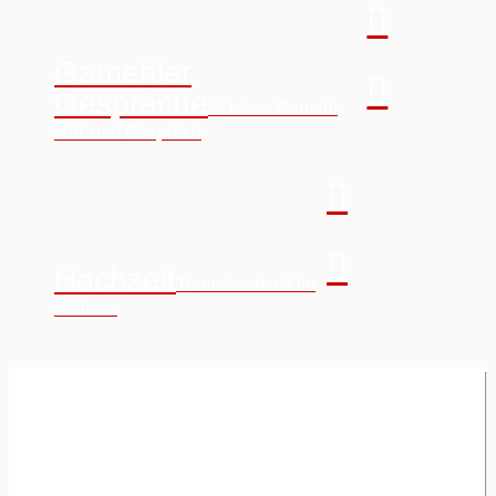
Gamehler
Gespräche
Schloss Gamehl
lädt zum Gespräch
Hochzeit
Traumhochzeit im
Schloss