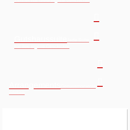
Zimmer hat seine eigene Geschichte
Gutshaussuite
Jede Suite
hat ihre eigene Geschichte
Arrangements
Genussmomente
erleben