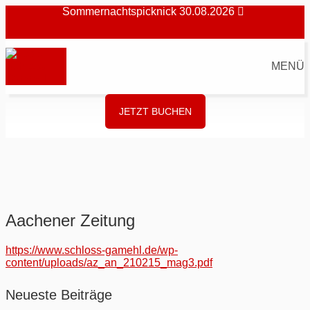
Sommernachtspicknick 30.08.2026
MENÜ
JETZT BUCHEN
Aachener Zeitung
https://www.schloss-gamehl.de/wp-
content/uploads/az_an_210215_mag3.pdf
Neueste Beiträge